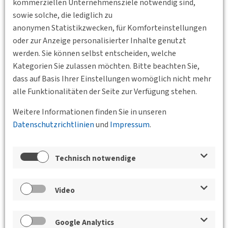
kommerziellen Unternehmensziele notwendig sind,
des ADAC Verbraucherschutzes geht es dabei immer darum,
sowie solche, die lediglich zu
objektive und neutrale Informationen für ADAC Mitglieder
anonymen Statistikzwecken, für Komforteinstellungen
sowie für alle Verbraucher zu gewinnen und so – auch im
oder zur Anzeige personalisierter Inhalte genutzt
Dialog mit Betreibern und Politik – echte Verbesserungen zu
werden. Sie können selbst entscheiden, welche
erreichen.
Kategorien Sie zulassen möchten. Bitte beachten Sie,
dass auf Basis Ihrer Einstellungen womöglich nicht mehr
Standort
alle Funktionalitäten der Seite zur Verfügung stehen.
Weitere Informationen finden Sie in unseren
Datenschutzrichtlinien
und
Impressum
.
Technisch notwendige
Video
Google Analytics