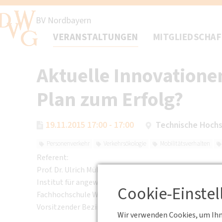
BV Nordbayern
VERANSTALTUNGEN
MITGLIEDSCHA
Aktuelle Innovationen
Plan zum Erfolg?
19.11.2015 17:00 - 17:00
Technische Hochs
Personenverkehr
Verkehrsökologie
Mobilitätsverhalten
Referent:
Prof. Dr. Ulrich Müller-Steinfahrt
Institut für angewandte Logistik,
Cookie-Einste
Fachhochschule Würzburg - Schweinfurt
Vorsitzender Bezirksvereinigung Nordbayern der DVW
Wir verwenden Cookies, um Ihne