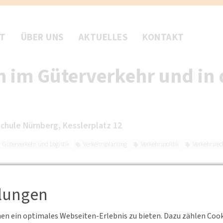
FT
ÜBER UNS
AKTUELLES
KONTAKT
 im Güterverkehr und in d
chule Nürnberg, Kesslerplatz 12
Güterverkehr und Logistik
Verkehrsplanung
Verkehrspolitik
Verkehrsrec
llungen
G
n ein optimales Webseiten-Erlebnis zu bieten. Dazu zählen Cookie