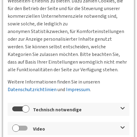
Webseiten-Erlebnis zu bieten. Dazu zählen Cookies, die
Autobahnen mitten durch die Stadt galten nur für eine kurze
für den Betrieb der Seite und für die Steuerung unserer
Zeitspanne als State of the Art. Damalige Vorreiter
kommerziellen Unternehmensziele notwendig sind,
versuchen sich heute um Schadensbegrenzung. Seit
sowie solche, die lediglich zu
mittlerweile fast 50 Jahren dominieren dagegen
anonymen Statistikzwecken, für Komforteinstellungen
Entlastungsstrategien für Stadtzentren mit Ringstraßen,
oder zur Anzeige personalisierter Inhalte genutzt
Tangenten und weiträumigen Umfahrungen. Wie kommt es,
werden. Sie können selbst entscheiden, welche
dass sich Planungen wie in Nürnberg 50 Jahre durch die Zeit
Kategorien Sie zulassen möchten. Bitte beachten Sie,
retten konnten und man nun plötzlich mit einer
dass auf Basis Ihrer Einstellungen womöglich nicht mehr
Realisierung rechnen muss?
alle Funktionalitäten der Seite zur Verfügung stehen.
Standort
Weitere Informationen finden Sie in unseren
Datenschutzrichtlinien
und
Impressum
.
Technisch notwendige
Video