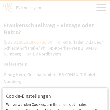
BV Nordbayern
Frankenschnellweg – Vintage oder
Retro?
12.02.2026 18:00 - 20:00
Kulturladen Villa Leon
Schlachthofstraße/ Philipp-Koerber-Weg 1, 90439
Nürnberg
BV Nordbayern
Referenten:
Georg Kern, Geschäftsführer PB CONSULT GmbH,
Nürnberg
Prof. Dr.-Ing. Harald Kipke, em. Fakultät
Cookie-Einstellungen
Bauingenieurwesen, Technische Hochschule
Wir verwenden Cookies, um Ihnen ein optimales
Nürnberg