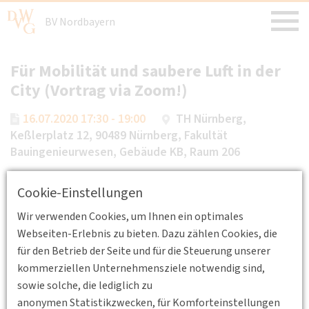
BV Nordbayern
Für Mobilität und saubere Luft in der
City (Vortrag via Zoom!)
16.07.2020 17:30 - 19:00
TH Nürnberg,
Keßlerplatz 12, 90489 Nürnberg, Fakultät
Bauingenieurwesen, Gebäude KB, Raum 206
Erstellt von
Dipl.-Geogr. Frank Hoppe
Cookie-Einstellungen
Referent:
Wir verwenden Cookies, um Ihnen ein optimales
Bernd Sluka, Vorsitzender des VCD Landesverbands
Webseiten-Erlebnis zu bieten. Dazu zählen Cookies, die
Bayern
für den Betrieb der Seite und für die Steuerung unserer
kommerziellen Unternehmensziele notwendig sind,
Der Vortrag wird von Bernd Sluka via Zoom gehalten und ist
sowie solche, die lediglich zu
über dieses Tool zugänglich. Die Zugngsdaten werden den
anonymen Statistikzwecken, für Komforteinstellungen
Mitgliedern rechtzeitig per Einladung mitgeteilt.