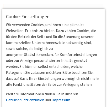
18.10.2012 16:00 - 18:00
Cookie-Einstellungen
Nürnberg, Verkehrsmuseum
Die Stadt-Umland-Bahn
Wir verwenden Cookies, um Ihnen ein optimales
Webseiten-Erlebnis zu bieten. Dazu zählen Cookies, die
Vortrag
für den Betrieb der Seite und für die Steuerung unserer
Weiterlesen
kommerziellen Unternehmensziele notwendig sind,
Erstellt von
Andreas Mäder
sowie solche, die lediglich zu
anonymen Statistikzwecken, für Komforteinstellungen
oder zur Anzeige personalisierter Inhalte genutzt
27.09.2012 14:00 - 18:00
werden. Sie können selbst entscheiden, welche
Schlüsselfeld
Kategorien Sie zulassen möchten. Bitte beachten Sie,
Exkursion: ADAC Fahrsicherheitszentrum
dass auf Basis Ihrer Einstellungen womöglich nicht mehr
Nordbayern
alle Funktionalitäten der Seite zur Verfügung stehen.
Präsentation und Besichtigung
Weitere Informationen finden Sie in unseren
Datenschutzrichtlinien
und
Impressum
.
Weiterlesen
Erstellt von
Dipl.-Geogr. Frank Hoppe