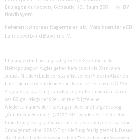
Bauingenieurwesen, Gebäude KB, Raum 206
BV
Nordbayern
Referent: Andreas Kagermeier, stv. Vorsitzender VCD
Landesverband Bayern e. V.
Planungen für leistungsfähige SPNV-Systeme in der
Metropolregion Algier gehen bereits auf die 80er Jahre
zurück. Mit dem Ende der sozialistischen Phase in Algerien
hatte sich die öffentliche Hand dann partiell aus der ÖPNV-
Angebotsgestaltung zurückgezogen. Erst nach den Wirren
des Bürgerkriegs der 90er Jahre erfolgte eine
Wiederaufnahme der Planungen. Auch als Folge des sog.
„Arabischen Frühling“ (2010/2011) wurden Mittel für eine
Umsetzung frei gegeben und im letzten Jahrzehnt auch ein
Grundgerüst einer SPNV-Erschließung fertig gestellt. Dieses
stellt aktuell allerdings nur einen Torso eines umfassenden