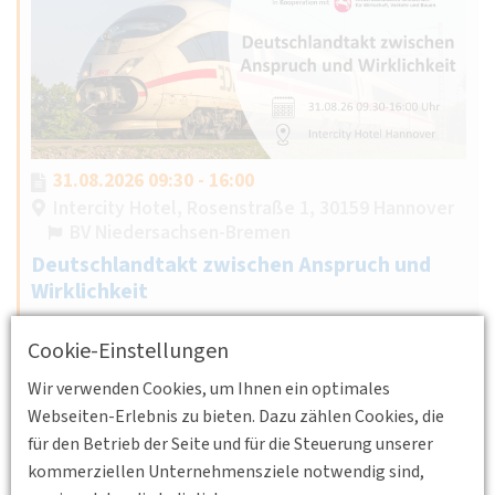
31.08.2026 09:30 - 16:00
Intercity Hotel, Rosenstraße 1, 30159 Hannover
BV Niedersachsen-Bremen
Deutschlandtakt zwischen Anspruch und
Wirklichkeit
Wie können die Ziele der Verkehrsverlagerung und eines
Cookie-Einstellungen
verantwortungsvollen Energieeinsatzes erreicht werden
unter Sicherstellung der Finanzierung von Infrastruktur
Wir verwenden Cookies, um Ihnen ein optimales
und Betrieb?
Webseiten-Erlebnis zu bieten. Dazu zählen Cookies, die
für den Betrieb der Seite und für die Steuerung unserer
Weiterlesen
kommerziellen Unternehmensziele notwendig sind,