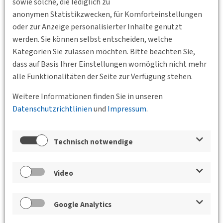
sowie solche, die lediglich zu
anonymen Statistikzwecken, für Komforteinstellungen
oder zur Anzeige personalisierter Inhalte genutzt
werden. Sie können selbst entscheiden, welche
Kategorien Sie zulassen möchten. Bitte beachten Sie,
dass auf Basis Ihrer Einstellungen womöglich nicht mehr
alle Funktionalitäten der Seite zur Verfügung stehen.
Weitere Informationen finden Sie in unseren
Datenschutzrichtlinien
und
Impressum
.
Technisch notwendige
10.09.2026 17:00
Video
Hamburg-Altona
DVWG Hamburg e. V.
freiRaum Ottensen: Innovative
Mobilitätskonzepte für einen lebenswerten
Google Analytics
Stadtteil