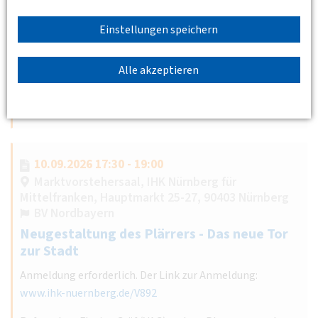
Mit dem Projekt freiRaum Ottensen verfolgt die Freie und
Einstellungen speichern
Hansestadt Hamburg das Ziel, den öffentlichen Raum neu
zu gestalten und die Aufenthaltsqualität im Stadtteil zu
erhöhen.…
Alle akzeptieren
Weiterlesen
10.09.2026 17:30 - 19:00
Marktvorstehersaal, IHK Nürnberg für
Mittelfranken, Hauptmarkt 25-27, 90403 Nürnberg
BV Nordbayern
Neugestaltung des Plärrers - Das neue Tor
zur Stadt
Anmeldung erforderlich. Der Link zur Anmeldung:
www.ihk-nuernberg.de/V892